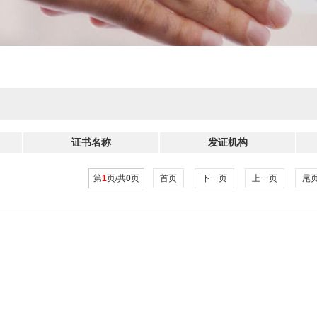
证书名称
发证机构
第
1
页/共
0
页
首页
下一页
上一页
尾